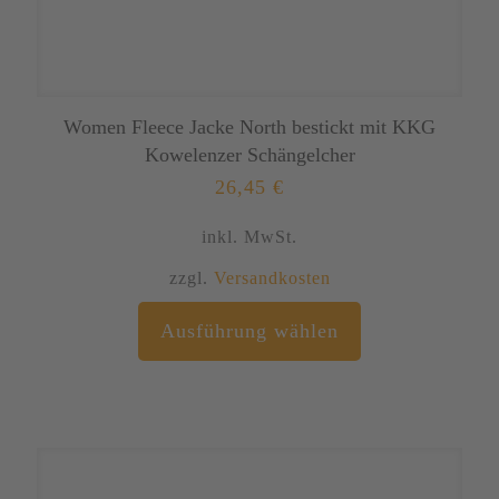
Women Fleece Jacke North bestickt mit KKG
Kowelenzer Schängelcher
26,45
€
inkl. MwSt.
zzgl.
Versandkosten
Dieses
Ausführung wählen
Produkt
weist
mehrere
Varianten
auf.
Die