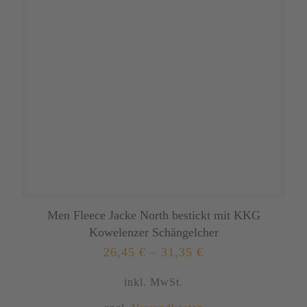
auf
der
Produktseite
gewählt
werden
Men Fleece Jacke North bestickt mit KKG
Kowelenzer Schängelcher
26,45
€
–
31,35
€
inkl. MwSt.