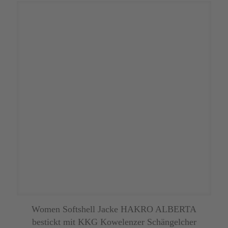
auf.
Die
Optionen
können
auf
der
Produktseite
gewählt
werden
Women Softshell Jacke HAKRO ALBERTA
bestickt mit KKG Kowelenzer Schängelcher