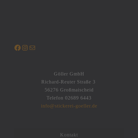
werden
Facebook
Instagram
E-Mail
Göller GmbH
Richard-Reuter Straße 3
56276 Großmaischeid
Telefon 02689 6443
info@stickerei-goeller.de
Kontakt