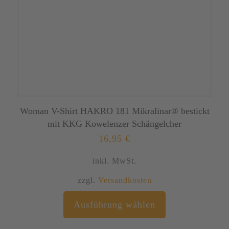
gewählt
werden
Woman V-Shirt HAKRO 181 Mikralinar® bestickt
mit KKG Kowelenzer Schängelcher
16,95
€
inkl. MwSt.
zzgl.
Versandkosten
Dieses
Ausführung wählen
Produkt
weist