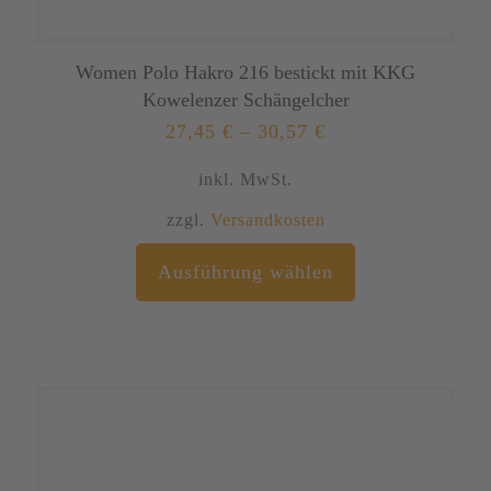
Women Polo Hakro 216 bestickt mit KKG
Kowelenzer Schängelcher
27,45
€
–
30,57
€
inkl. MwSt.
zzgl.
Versandkosten
Dieses
Ausführung wählen
Produkt
weist
mehrere
Varianten
auf.
Die
Optionen
können