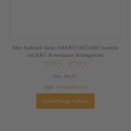
Men Softshell Jacke HAKRO ONTARIO bestickt
mit KKG Kowelenzer Schängelcher
78,95
€
–
87,95
€
inkl. MwSt.
zzgl.
Versandkosten
Dieses
Ausführung wählen
Produkt
weist
mehrere
Varianten