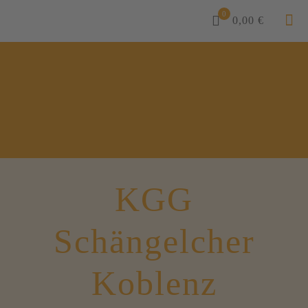
0
0,00 €
KGG
Schängelcher
Koblenz