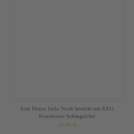
Optionen
können
auf
der
Produktseite
gewählt
werden
Kids Fleece Jacke North bestickt mit KKG
Kowelenzer Schängelcher
19,95
€