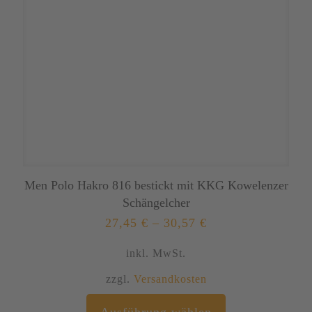
Produktseite
gewählt
werden
Men Polo Hakro 816 bestickt mit KKG Kowelenzer
Schängelcher
27,45
€
–
30,57
€
inkl. MwSt.
zzgl.
Versandkosten
Dieses