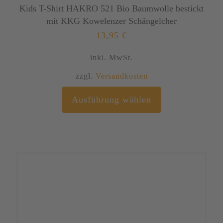
Kids T-Shirt HAKRO 521 Bio Baumwolle bestickt
mit KKG Kowelenzer Schängelcher
13,95
€
inkl. MwSt.
zzgl.
Versandkosten
Dieses
Ausführung wählen
Produkt
weist
mehrere
Varianten
auf.
Die
Optionen
können
auf
der