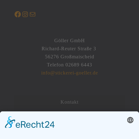
Facebook
Instagram
E-Mail
Göller GmbH
Richard-Reuter Straße 3
56276 Großmaischeid
Telefon 02689 6443
info@stickerei-goeller.de
Kontakt
Impressum
Datenschutzerklärung