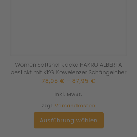
gewählt
werden
Women Softshell Jacke HAKRO ALBERTA
bestickt mit KKG Kowelenzer Schängelcher
78,95
€
–
87,95
€
inkl. MwSt.
zzgl.
Versandkosten
Dieses
Ausführung wählen
Produkt
weist