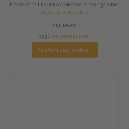
bestickt mit KKG Kowelenzer Schängelcher
78,95
€
–
87,95
€
inkl. MwSt.
zzgl.
Versandkosten
Dieses
Ausführung wählen
Produkt
weist
mehrere
Varianten
auf.
Die
Optionen
können
auf
der
Produktseit