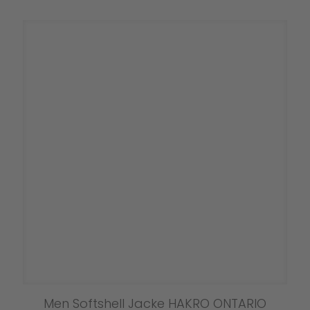
mehrere
Varianten
auf.
Die
Optionen
können
auf
der
Produktseit
gewählt
werden
Men Softshell Jacke HAKRO ONTARIO