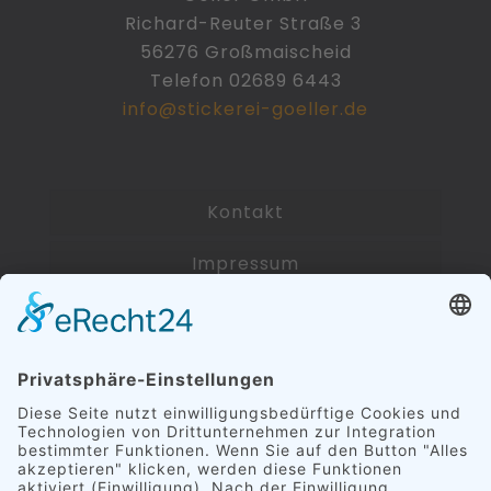
Richard-Reuter Straße 3
56276 Großmaischeid
Telefon 02689 6443
info@stickerei-goeller.de
Kontakt
Impressum
Datenschutzerklärung
Zahlarten und Versandkosten
AGB
Widerrufsbelehrung