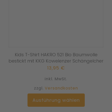
Kids T-Shirt HAKRO 521 Bio Baumwolle
bestickt mit KKG Kowelenzer Schängelcher
13,95
€
inkl. MwSt.
zzgl.
Versandkosten
Dieses
Ausführung wählen
Produkt
weist