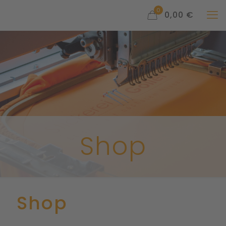
0
0,00 €
Shop
Shop