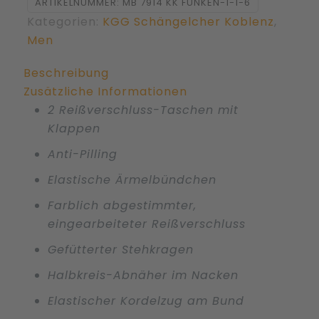
ARTIKELNUMMER:
MB 7914 KK FUNKEN-1-1-6
North
Kategorien:
KGG Schängelcher Koblenz
,
bestickt
Men
mit
KKG
Beschreibung
Kowelenzer
Zusätzliche Informationen
Schängelcher
2 Reißverschluss-Taschen mit
Menge
Klappen
Anti-Pilling
Elastische Ärmelbündchen
Farblich abgestimmter,
eingearbeiteter Reißverschluss
Gefütterter Stehkragen
Halbkreis-Abnäher im Nacken
Elastischer Kordelzug am Bund