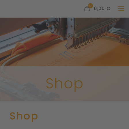
0
0,00 €
Shop
Shop