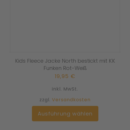
Kids Fleece Jacke North bestickt mit KK
Funken Rot-Weiß
19,95
€
inkl. MwSt.
zzgl.
Versandkosten
Dieses
Ausführung wählen
Produkt
weist