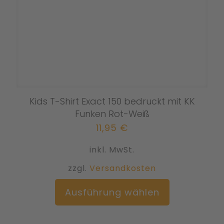
gewählt
werden
Kids T-Shirt Exact 150 bedruckt mit KK
Funken Rot-Weiß
11,95
€
inkl. MwSt.
zzgl.
Versandkosten
Dieses
Ausführung wählen
Produkt
weist
mehrere