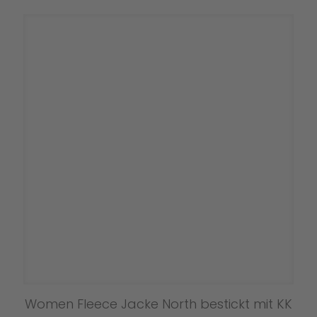
mehrere
Varianten
auf.
Die
Optionen
können
auf
der
Produktseit
gewählt
werden
Women Fleece Jacke North bestickt mit KK