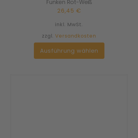
Funken Rot-Weiß
26,45
€
inkl. MwSt.
zzgl.
Versandkosten
Dieses
Ausführung wählen
Produkt
weist
mehrere
Varianten
auf.
Die
Optionen
können
auf
der
Produktseit