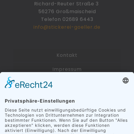
Richard-Reuter Straße 3
56276 Großmaischeid
Telefon 02689 6443
info@stickerei-goeller.de
Kontakt
Impressum
Datenschutzerklärung
Zahlarten und Versandkosten
AGB
Widerrufsbelehrung