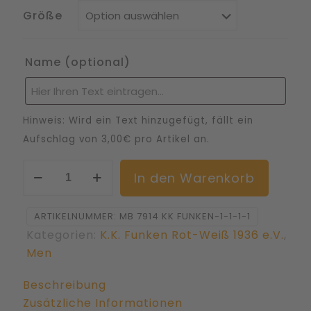
Größe
Name
(optional)
Hinweis: Wird ein Text hinzugefügt, fällt ein
Aufschlag von 3,00€ pro Artikel an.
Men
Altern
In den Warenkorb
Softshell
Jacke
ARTIKELNUMMER:
MB 7914 KK FUNKEN-1-1-1-1
HAKRO
Kategorien:
K.K. Funken Rot-Weiß 1936 e.V.
,
ONTARIO
Men
bestickt
mit
Beschreibung
KK
Zusätzliche Informationen