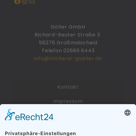
Facebook
Instagram
E-Mail
Göller GmbH
Richard-Reuter Straße 3
56276 Großmaischeid
Telefon 02689 6443
info@stickerei-goeller.de
Kontakt
Impressum
Datenschutzerklärung
Zahlarten und Versandkosten