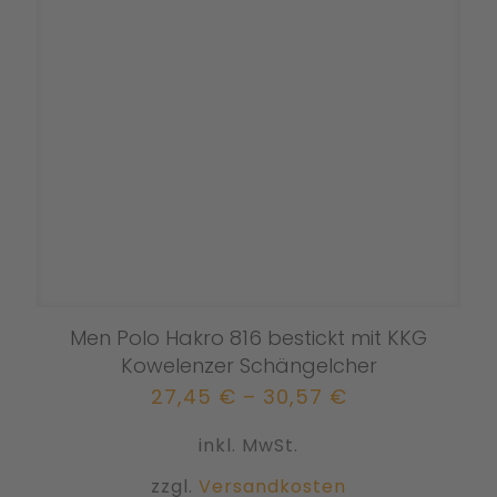
können
auf
der
Produktseit
gewählt
werden
Men Polo Hakro 816 bestickt mit KKG
Kowelenzer Schängelcher
27,45
€
–
30,57
€
inkl. MwSt.
zzgl.
Versandkosten