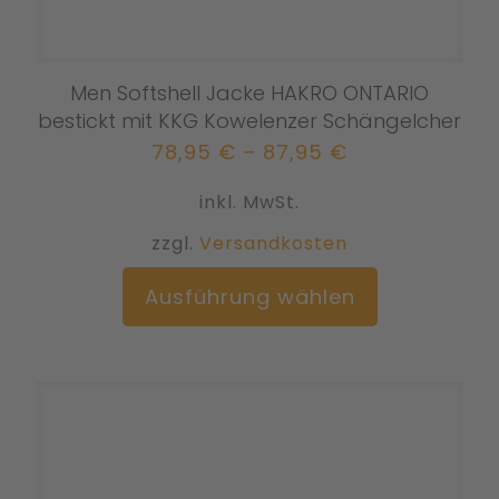
Men Softshell Jacke HAKRO ONTARIO
bestickt mit KKG Kowelenzer Schängelcher
78,95
€
–
87,95
€
inkl. MwSt.
zzgl.
Versandkosten
Dieses
Ausführung wählen
Produkt
weist
mehrere
Varianten
auf.
Die
Optionen