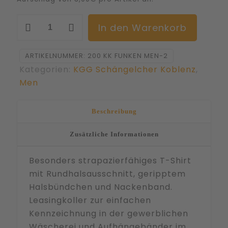
Men
Alternat
In den Warenkorb
T-
Shirt
ARTIKELNUMMER:
200 KK FUNKEN MEN-2
Hakro
Kategorien:
KGG Schängelcher Koblenz
,
218
Men
Mikralinar®
bestickt
Beschreibung
mit
KKG
Zusätzliche Informationen
Kowelenzer
Schängelcher
Besonders strapazierfähiges T-Shirt
Menge
mit Rundhalsausschnitt, geripptem
Halsbündchen und Nackenband.
Leasingkoller zur einfachen
Kennzeichnung in der gewerblichen
Wäscherei und Aufhängebänder im